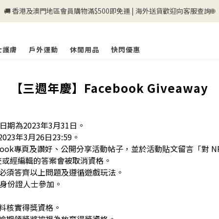
🚚 香港及澳門地區會員購物滿$500即免運 | 海外送貨歡迎向客服查詢🌐
💰新登記會員即送50購物金💰
💰新登記會員即送50購物金💰
士護膚
戶外運動
休閒用品
快閃優惠
【三週年慶】Facebook Giveaway
期為2023年3月31日。
23年3月26日23:59。
Facebook專頁及讚好、公開分享活動帖子，並於活動貼文留言「對 N
後提交或經編輯的答案會被取消資格。
必須答齊以上問題及遵循遊戲玩法。
港身份證人士參加。
料核實得獎資格。