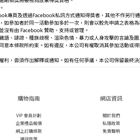
逾期領獎將被視為放棄得獎資格。
。
cebook專頁及透過Facebook私訊方式通知得獎者，其他不作另行
，如參加者於同一活動參加多於一次，則會以較先申請之表格為
，並沒有由 Facebook 贊助、支持或管理。
穢語、誹謗、種族歧視、渲染色情、暴力或人身攻擊的言論及圖
同意本條款所約束。如有違反，本公司有權取消其參加活動或得
權利，毋須作出解釋或通知。如有任何爭議，本公司保留最終決
購物指南
網店資訊
VIP 會員計劃
關於我們
企業禮品報價
私隱政策
網上訂購條款
免責聲明
運送政策