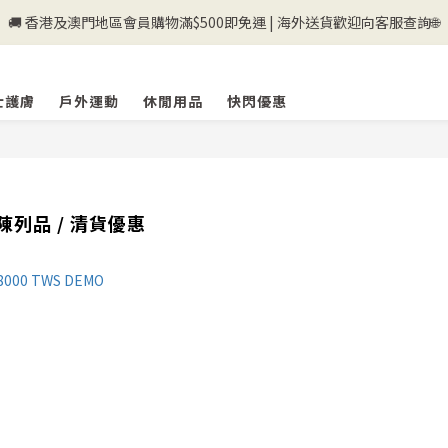
🚚 香港及澳門地區會員購物滿$500即免運 | 海外送貨歡迎向客服查詢🌐
💰新登記會員即送50購物金💰
💰新登記會員即送50購物金💰
士護膚
戶外運動
休閒用品
快閃優惠
列品 / 清貨優惠