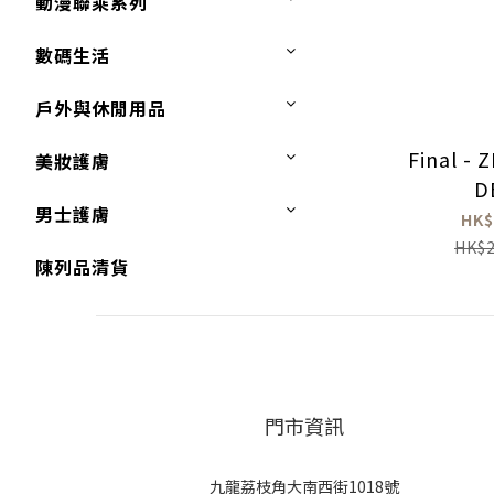
動漫聯乘系列
數碼生活
戶外與休閒用品
Final -
美妝護膚
D
男士護膚
HK$
HK$2
陳列品清貨
門市資訊
九龍荔枝角大南西街1018號