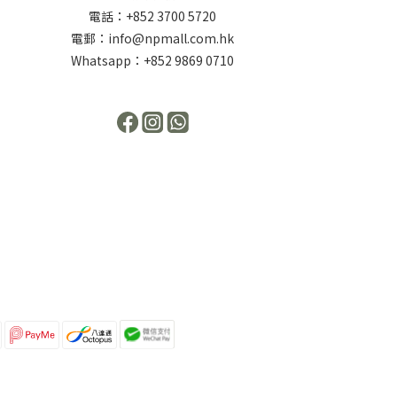
電話：+852 3700 5720
電郵：info@npmall.com.hk
Whatsapp：+852 9869 0710