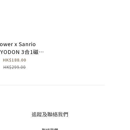
ower x Sanrio
GYODON 3合1磁吸
3.0 5000mAh鋁合
HK$188.00
金移動電源
HK$299.00
追蹤及聯絡我們
聯絡我們