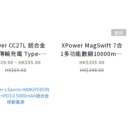
售完
wer CC27L 鋁合金
XPower MagSwift 7合
傳輸充電 Type-C
1多功能數顯10000mAh
o Lightning線
Type-C PD/Lightning
29.00 ~ HK$55.00
HK$255.00
雙內置線+磁吸PD3.0無
HK$69.00
HK$348.00
線移動電源