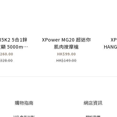
M5K2 5合1鋅
XPower MG20 超迷你
XP
 5000mAh
肌肉按摩槍
HAN
QI2 磁吸移動電
+PD
260.00
HK$99.00
源
328.00
HK$149.00
購物指南
網店資訊
VIP 會員計劃
關於我們