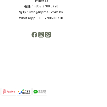
電話：+852 3700 5720
電郵：info@npmall.com.hk
Whatsapp：+852 9869 0710