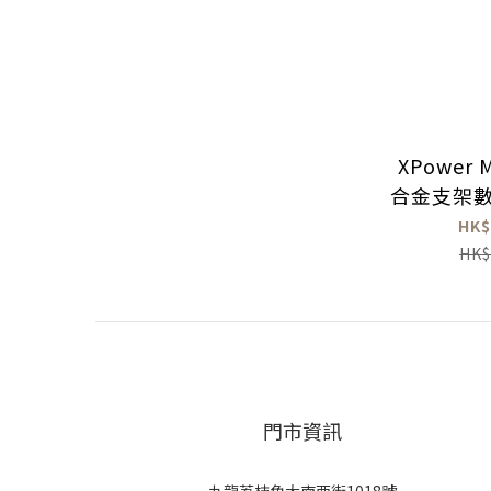
XPower 
合金支架數顯
PD3.0+
HK$
HK$
門市資訊
九龍荔枝角大南西街1018號