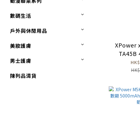
動漫聯乘系列
數碼生活
戶外與休閒用品
XPower x
美妝護膚
TA45B
男士護膚
PD3.0/
HK$
HK$
陳列品清貨