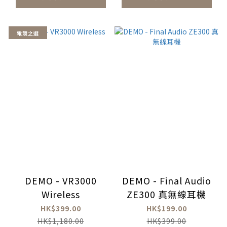
電競之選
DEMO - VR3000
DEMO - Final Audio
Wireless
ZE300 真無線耳機
HK$399.00
HK$199.00
HK$1,180.00
HK$399.00