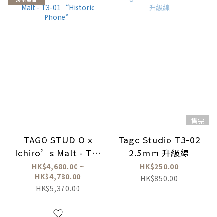
售完
TAGO STUDIO x
Tago Studio T3-02
Ichiro’s Malt - T3-
2.5mm 升級線
01 “Historic
HK$4,680.00 ~
HK$250.00
HK$4,780.00
Phone”
HK$850.00
HK$5,370.00