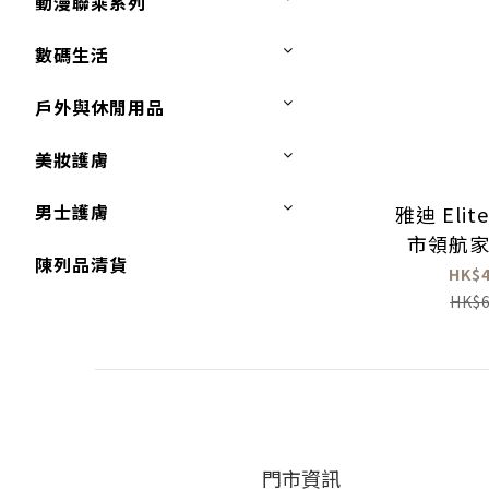
動漫聯乘系列
數碼生活
戶外與休閒用品
美妝護膚
男士護膚
雅迪 Elite
市領航
陳列品清貨
HK$4
HK$6
門市資訊