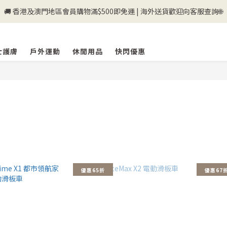
🚚 香港及澳門地區會員購物滿$500即免運 | 海外送貨歡迎向客服查詢🌐
💰新登記會員即送50購物金💰
💰新登記會員即送50購物金💰
士護膚
戶外運動
休閒用品
快閃優惠
迪
優惠65折
優惠67