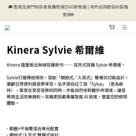
🚚 香港及澳門地區會員購物滿$500即免運 | 海外送貨歡迎向客服
💰新登記會員即送50購物金💰
查詢🌐
💰新登記會員即送50購物金💰
Kinera Sylvie 希爾維
Kinera 隆重推出無線耳機新作 —— 耳夾式耳機 Sylvie 希爾維。
Sylvie打破傳統框架，首創「開放式／入耳式」雙模式切換設計，
兼顧日常便利與音樂享受。名字源自拉丁語「Sylva」（意為森
林），寓意在享受音樂的同時，亦能自然地聆聽外界環境，讓音
樂與生活完美融和。耳機更搭載專屬智能 AI 助理，豐富您的使用
體驗。
- 動圈+平板雙混合單元配置
- 開放式/入耳式 雙模式設計