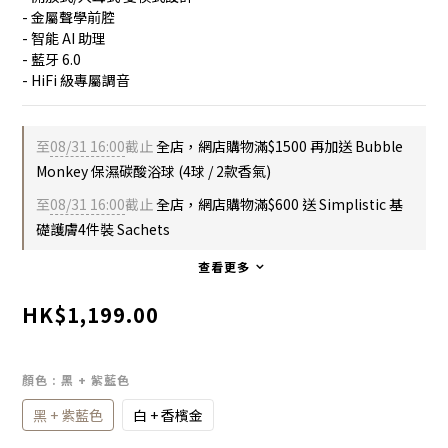
- 金屬聲學前腔
- 智能 AI 助理
- 藍牙 6.0
- HiFi 級專屬調音
至
08/31 16:00
截止
全店，網店購物滿$1500 再加送 Bubble
Monkey 保濕碳酸浴球 (4球 / 2款香氣)
至
08/31 16:00
截止
全店，網店購物滿$600 送 Simplistic 基
礎護膚4件裝 Sachets
查看更多
HK$1,199.00
顏色
: 黑 + 紫藍色
黑 + 紫藍色
白 + 香檳金