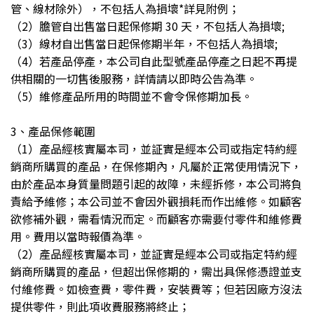
管、線材除外），不包括人為損壞*詳見附例；
（2）膽管自出售當日起保修期 30 天，不包括人為損壞;
（3）線材自出售當日起保修期半年，不包括人為損壞;
（4）若產品停產，本公司自此型號產品停產之日起不再提
供相關的一切售後服務，詳情請以即時公告為準。
（5）維修產品所用的時間並不會令保修期加長。
3、產品保修範圍
（1）產品經核實屬本司，並証實是經本公司或指定特約經
銷商所購買的產品，在保修期內，凡屬於正常使用情況下，
由於產品本身質量問題引起的故障，未經拆修，本公司將負
責給予維修；本公司並不會因外觀損耗而作出維修。如顧客
欲修補外觀，需看情況而定。而顧客亦需要付零件和維修費
用。費用以當時報價為準。
（2）產品經核實屬本司，並証實是經本公司或指定特約經
銷商所購買的產品，但超出保修期的，需出具保修憑證並支
付維修費。如檢查費，零件費，安裝費等；但若因廠方沒法
提供零件，則此項收費服務將終止；