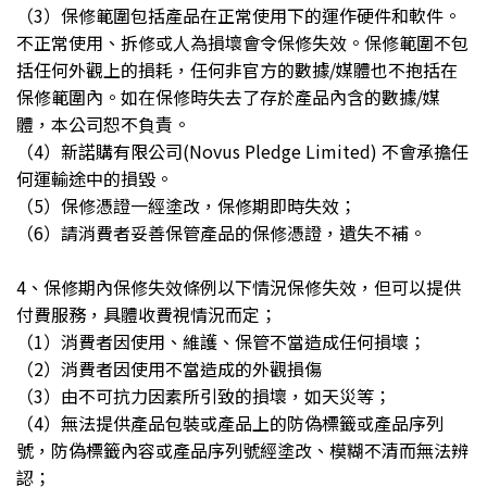
（3）保修範圍包括產品在正常使用下的運作硬件和軟件。
不正常使用、拆修或人為損壞會令保修失效。保修範圍不包
括任何外觀上的損耗，任何非官方的數據/媒體也不抱括在
保修範圍內。如在保修時失去了存於產品內含的數據/媒
體，本公司恕不負責。
（4）新諾購有限公司(Novus Pledge Limited) 不會承擔任
何運輸途中的損毀。
（5）保修憑證一經塗改，保修期即時失效；
（6）請消費者妥善保管產品的保修憑證，遺失不補。
4、保修期內保修失效條例以下情況保修失效，但可以提供
付費服務，具體收費視情況而定；
（1）消費者因使用、維護、保管不當造成任何損壞；
（2）消費者因使用不當造成的外觀損傷
（3）由不可抗力因素所引致的損壞，如天災等；
（4）無法提供產品包裝或產品上的防偽標籤或產品序列
號，防偽標籤內容或產品序列號經塗改、模糊不清而無法辨
認；