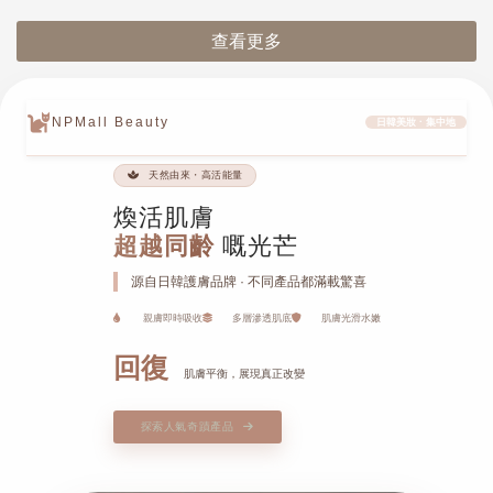
查看更多
NPMall Beauty
日韓美妝 · 集中地
天然由來・高活能量
煥活肌膚
超越同齡
嘅光芒
源自日韓護膚品牌 · 不同產品都滿載驚喜
親膚即時吸收
多層滲透肌底
肌膚光滑水嫩
回復
肌膚平衡，展現真正改變
探索人氣奇蹟產品