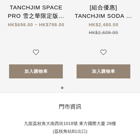
TANCHJIM SPACE
[組合優惠]
PRO 雪之華限定版隨
TANCHJIM SODA 七
身解碼耳擴 (附送淺野
單元混合入耳式耳機
HK$698.00 ~ HK$798.00
HK$2,480.00
天琪人型立牌+香卡)
X DSP Master 高性
HK$2,609.00
能解碼 Type-C轉換插
頭
加入購物車
加入購物車
門市資訊
九龍荔枝角大南西街1018號 東方國際大廈 28樓
(荔枝角站B1出口)