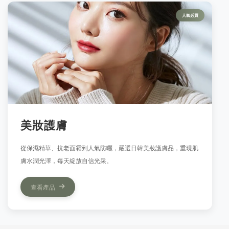
人氣必買
美妝護膚
從保濕精華、抗老面霜到人氣防曬，嚴選日韓美妝護膚品，重現肌
膚水潤光澤，每天綻放自信光采。
查看產品