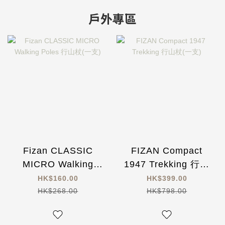
戶外專區
Fizan CLASSIC
FIZAN Compact
MICRO Walking
1947 Trekking 行山
Poles 行山杖(一支)
杖(一支)
HK$160.00
HK$399.00
HK$268.00
HK$798.00