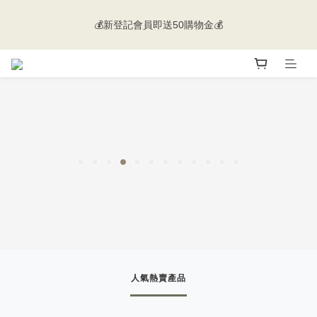
💰新登記會員即送50購物金💰
💰新登記會員即送50購物金💰
🚚 香港及澳門地區會員購物滿$500即免運 | 海外送貨歡迎向客服
查詢🌐
💰新登記會員即送50購物金💰
人氣熱賣產品