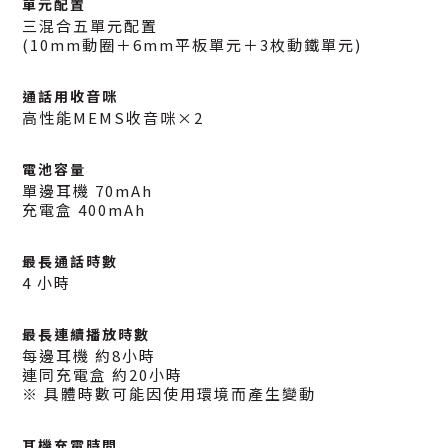
單元配置
三混合五單元配置
(10mm動圈＋6mm平板單元＋3枚動鐵單元)
通話用收音咪
高性能MEMS收音咪×2
電池容量
單邊耳機 70mAh
充電盒 400mAh
最長通話時數
4 小時
最長連續播放時數
每邊耳機 約8小時
連同充電盒 約20小時
※ 具體時數可能因使用環境而產生變動
耳機充電時間