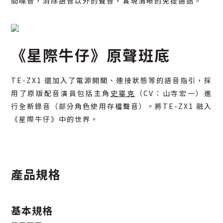
間噪音，消除語音以外的聲音，實現清晰的免提通話。
《星際牛仔》原聲班底
TE-ZX1 還加入了電源開關、連接狀態等的語音指引，採
用了原版配音演員包括主角
史畢克
（CV：山寺宏一）進
行全新錄音（部分角色使用存檔聲音）。將TE-ZX1 融入
《星際牛仔》中的世界。
產品規格
基本規格