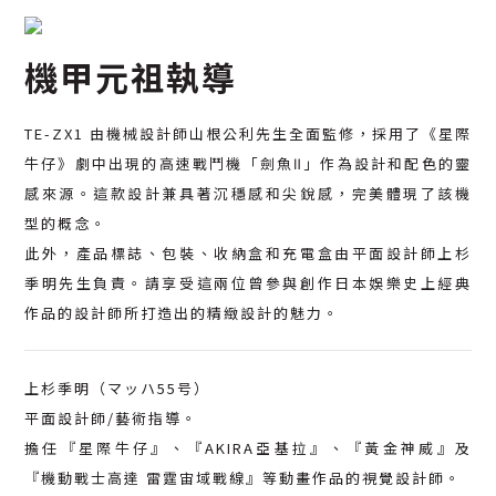
機甲元祖執導
TE-ZX1 由機械設計師山根公利先生全面監修，採用了《星際
牛仔》劇中出現的高速戰鬥機「劍魚Ⅱ」作為設計和配色的靈
感來源。這款設計兼具著沉穩感和尖銳感，完美體現了該機
型的概念。
此外，產品標誌、包裝、收納盒和充電盒由平面設計師上杉
季明先生負責。請享受這兩位曾參與創作日本娛樂史上經典
作品的設計師所打造出的精緻設計的魅力。
上杉季明（マッハ55号）
平面設計師/藝術指導。
擔任『星際牛仔』、『AKIRA亞基拉』、『黃金神威』及
『機動戰士高達 雷霆宙域戰線』等動畫作品的視覺設計師。