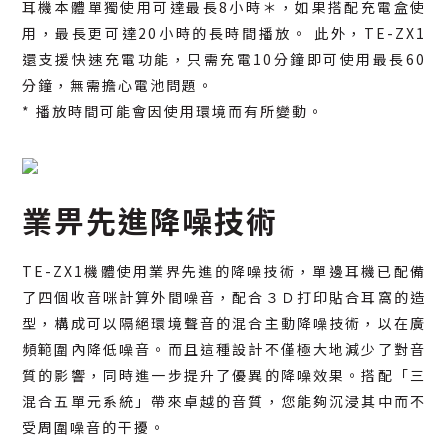
耳機本體單獨使用可達最長8小時＊，如果搭配充電盒使
用，最長更可達20小時的長時間播放。 此外，TE-ZX1
還支援快速充電功能，只需充電10分鐘即可使用最長60
分鐘，無需擔心電池問題。
* 播放時間可能會因使用環境而有所變動。
業畀先進降噪技術
TE-ZX1機體使用業界先進的降噪技術，單邊耳機已配備
了四個收音咪計算外間噪音，配合３Ｄ打印貼合耳窩的造
型，構成可以隔絕環境聲音的混合主動降噪技術，以在廣
頻範圍內降低噪音。而且這種設計不僅極大地減少了對音
質的影響，同時進一步提升了優異的降噪效果。搭配「三
混合五單元系統」帶來卓越的音質，您能夠沉浸其中而不
受周圍噪音的干擾。