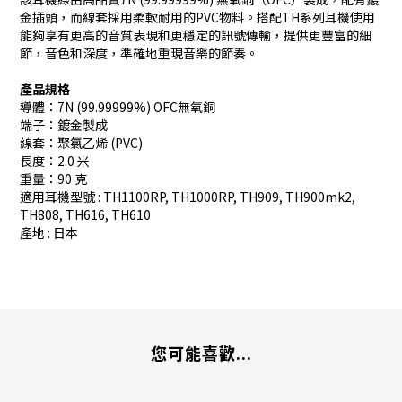
金插頭，而線套採用柔軟耐用的PVC物料。搭配TH系列耳機使用
能夠享有更高的音質表現和更穩定的訊號傳輸，提供更豐富的細
節，音色和深度，準確地重現音樂的節奏。
產品規格
導體：7N (99.99999%) OFC無氧銅
端子：鍍金製成
線套：聚氯乙烯 (PVC)
長度：2.0 米
重量：90 克
適用耳機型號 : TH1100RP, TH1000RP, TH909, TH900mk2,
TH808, TH616, TH610
產地 : 日本
您可能喜歡...