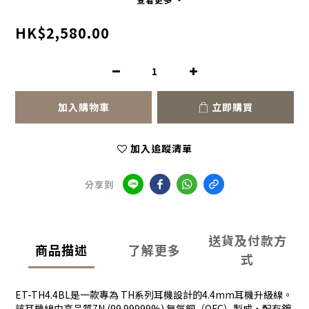
HK$2,580.00
加入購物車
立即購買
加入追蹤清單
分享到
送貨及付款方
商品描述
了解更多
式
ET-TH4.4BL是一款專為 TH系列耳機設計的4.4mm耳機升級線。
該耳機線由高品質7N (99.99999%) 無氧銅（OFC）製成，配有鍍