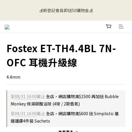
💰新登記會員即送50購物金💰
💰新登記會員即送50購物金💰
🚚 香港及澳門地區會員購物滿$500即免運 | 海外送貨歡迎向客服
查詢🌐
Fostex ET-TH4.4BL 7N-
💰新登記會員即送50購物金💰
OFC 耳機升級線
4.4mm
至
08/31 16:00
截止
全店，網店購物滿$1500 再加送 Bubble
Monkey 保濕碳酸浴球 (4球 / 2款香氣)
至
08/31 16:00
截止
全店，網店購物滿$600 送 Simplistic 基
礎護膚4件裝 Sachets
查看更多