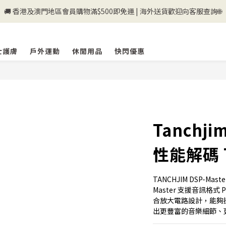
💰新登記會員即送50購物金💰
💰新登記會員即送50購物金💰
士護膚
戶外運動
休閒用品
快閃優惠
Tanchji
性能解碼 
TANCHJIM DSP-M
Master 支援音訊格式 P
合放大電路設計，能夠
出更豐富的音樂細節、