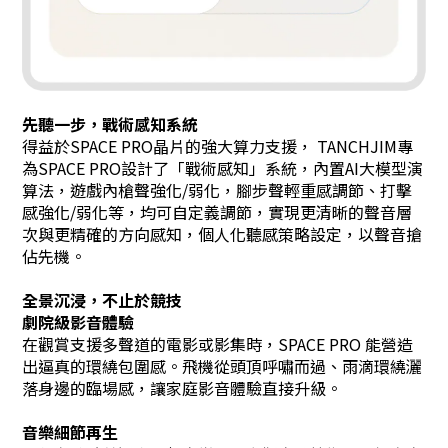
先聽一步，戰術感知系統
得益於SPACE PRO晶片的強大算力支援， TANCHJIM專
為SPACE PRO設計了「戰術感知」系統，內置AI大模型演
算法，遊戲內槍聲強化/弱化，腳步聲輕重感調節、打擊
感強化/弱化等，均可自定義調節，實現更清晰的聲音層
次與更精確的方向感知，個人化聽感策略設定，以聲音搶
佔先機。
全景沉浸，不止於競技
劇院級影音體驗
在觀賞支援多聲道的電影或影集時，SPACE PRO 能營造
出逼真的環繞包圍感。飛機從頭頂呼嘯而過、雨滴環繞灑
落身邊的臨場感，讓家庭影音體驗直接升級。
音樂細節再生