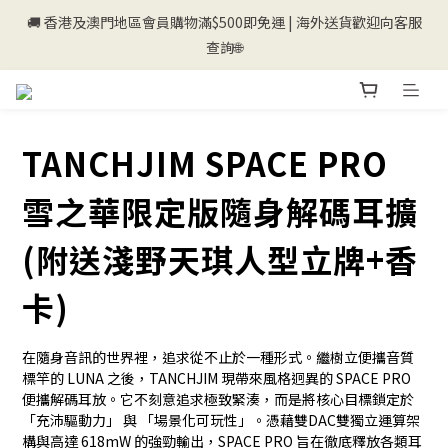
🚚 香港及澳門地區會員購物滿$500即免運 | 海外送貨歡迎向客服
💰新登記會員即送50購物金💰
查詢🌐
💰新登記會員即送50購物金💰
TANCHJIM SPACE PRO
雪之華限定版隨身解碼耳擴
(附送淺野天琪人型立牌+香
卡)
在隨身音訊的世界裡，追求從不止於一種形式。繼樹立便攜音質
標竿的 LUNA 之後，TANCHJIM 現帶來風格迥異的 SPACE PRO 
便攜解碼耳放。它不刻意追求極致緊湊，而是將核心目標鎖定於 
「充沛驅動力」 與 「場景化可玩性」。憑藉雙DAC雙獨立運算架
構與高達 618mW 的強勁輸出，SPACE PRO 旨在徹底釋放各類耳