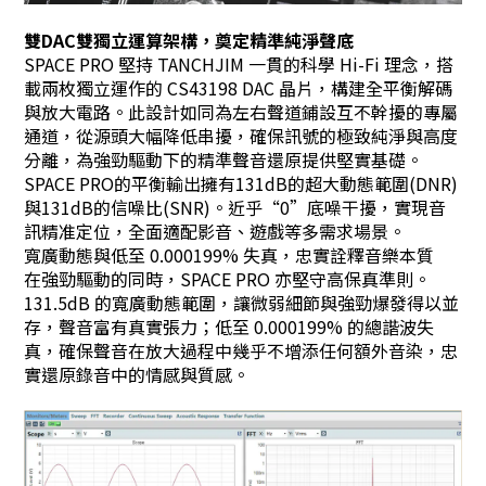
雙DAC雙獨立運算架構，奠定精準純淨聲底
SPACE PRO 堅持 TANCHJIM 一貫的科學 Hi-Fi 理念，搭
載兩枚獨立運作的 CS43198 DAC 晶片，構建全平衡解碼
與放大電路。此設計如同為左右聲道鋪設互不幹擾的專屬
通道，從源頭大幅降低串擾，確保訊號的極致純淨與高度
分離，為強勁驅動下的精準聲音還原提供堅實基礎。
SPACE PRO的平衡輸出擁有131dB的超大動態範圍(DNR)
與131dB的信噪比(SNR)。近乎“0”底噪干擾，實現音
訊精准定位，全面適配影音、遊戲等多需求場景。
寬廣動態與低至 0.000199% 失真，忠實詮釋音樂本質
在強勁驅動的同時，SPACE PRO 亦堅守高保真準則。
131.5dB 的寬廣動態範圍，讓微弱細節與強勁爆發得以並
存，聲音富有真實張力；低至 0.000199% 的總諧波失
真，確保聲音在放大過程中幾乎不增添任何額外音染，忠
實還原錄音中的情感與質感。