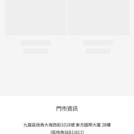
門市資訊
九龍荔枝角大南西街1018號 東方國際大廈 28樓
(荔枝角站B1出口)