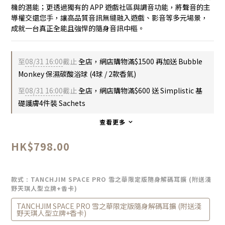
機的潛能；更透過獨有的 APP 遊戲社區與調音功能，將聲音的主
導權交還您手，讓高品質音訊無縫融入遊戲、影音等多元場景，
成就一台真正全能且強悍的隨身音訊中樞。
至
08/31 16:00
截止
全店，網店購物滿$1500 再加送 Bubble
Monkey 保濕碳酸浴球 (4球 / 2款香氣)
至
08/31 16:00
截止
全店，網店購物滿$600 送 Simplistic 基
礎護膚4件裝 Sachets
查看更多
HK$798.00
款式
: TANCHJIM SPACE PRO 雪之華限定版隨身解碼耳擴 (附送淺
野天琪人型立牌+香卡)
TANCHJIM SPACE PRO 雪之華限定版隨身解碼耳擴 (附送淺
野天琪人型立牌+香卡)