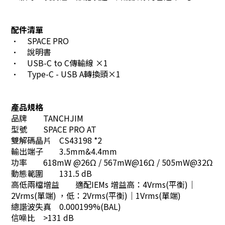
配件清單
•
SPACE PRO
•
說明書
•
USB-C to C傳輸線 ×1
•
Type-C - USB A轉換頭×1
產品規格
品牌
TANCHJIM
型號
SPACE PRO AT
雙解碼晶片
CS43198 *2
輸出端子
3.5mm&4.4mm
功率
618mW @26Ω / 567mW@16Ω / 505mW@32Ω
動態範圍
131.5 dB
高低兩檔增益
適配IEMs 增益高：4Vrms(平衡)｜
2Vrms(單端) ，低：2Vrms(平衡)｜1Vrms(單端)
總諧波失真
0.000199%(BAL)
信噪比
>131 dB