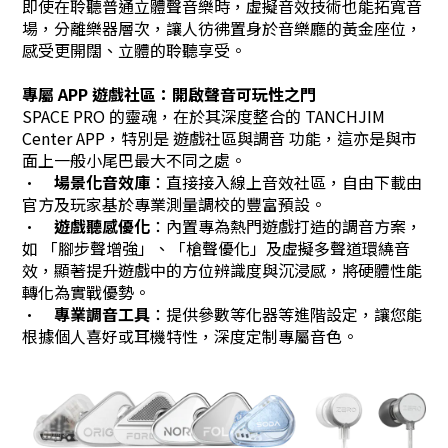
即使在聆聽普通立體聲音樂時，虛擬音效技術也能拓寬音
場，分離樂器層次，讓人彷彿置身於音樂廳的黃金座位，
感受更開闊、立體的聆聽享受。
專屬 APP 遊戲社區：開啟聲音可玩性之門
SPACE PRO 的靈魂，在於其深度整合的 TANCHJIM
Center APP，特別是 遊戲社區與調音 功能，這亦是與市
面上一般小尾巴最大不同之處。
•
場景化音效庫
：直接接入線上音效社區，自由下載由
官方及玩家基於專業測量調校的豐富預設。
•
遊戲聽感優化
：內置專為熱門遊戲打造的調音方案，
如 「腳步聲增強」、「槍聲優化」及虛擬多聲道環繞音
效，顯著提升遊戲中的方位辨識度與沉浸感，將硬體性能
轉化為實戰優勢。
•
專業調音工具
：提供參數等化器等進階設定，讓您能
根據個人喜好或耳機特性，深度定制專屬音色。