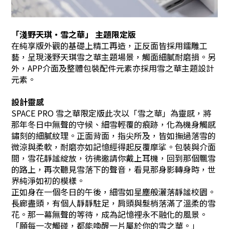
「淺野天琪・雪之華」 主題限定版
在純享版外觀的基礎上精工再造，正反面皆採用鐳雕工
藝，呈現淺野天琪雪之華主題場景，觸面細膩耐磨損。另
外，APP介面及整體包裝配件元素亦採用雪之華主題設計
元素。
設計靈感
SPACE PRO 雪之華限定版此次以「雪之華」為靈感，將
那年冬日中無聲的守候、細雪輕覆的痕跡，化為機身觸感
鏽刻的細膩紋理。正面背面，指尖所及，皆如撫過落雪的
微涼與柔軟，耐磨亦如記憶經得起反覆摩挲。包裝與介面
間，雪花靜謐綻放，彷彿邀請你戴上耳機，回到那個飄雪
的路上，再次聽見雪落下的聲音，看見那身影轉身時，世
界純淨如初的模樣。
正如身在一個冬日的午後，細雪如星塵般灑落靜謐校園。
長廊盡頭，有個人靜靜駐足，肩頭與髮梢落滿了溫柔的雪
花。那一幕無聲的等待，成為記憶裡永不融化的風景。
「願每一次觸碰，都能喚醒一片屬於你的雪之華。」