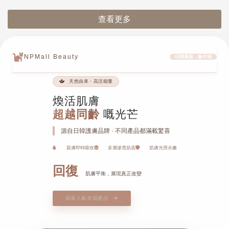
查看更多
NPMall Beauty
日韓美妝 · 集中地
天然由來・高活能量
煥活肌膚
超越同齡
嘅光芒
源自日韓護膚品牌 · 不同產品都滿載驚喜
親膚即時吸收
多層滲透肌底
肌膚光滑水嫩
回復
肌膚平衡，展現真正改變
探索人氣奇蹟產品