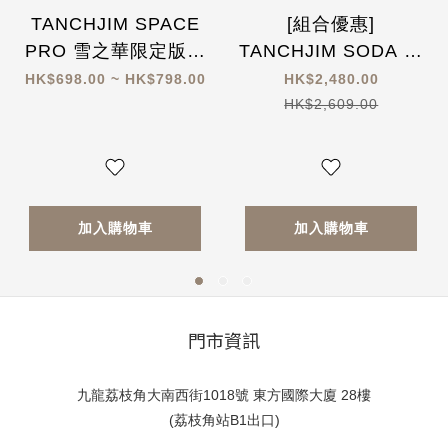
TANCHJIM SPACE
[組合優惠]
PRO 雪之華限定版隨
TANCHJIM SODA 七
身解碼耳擴 (附送淺野
單元混合入耳式耳機
HK$698.00 ~ HK$798.00
HK$2,480.00
天琪人型立牌+香卡)
X DSP Master 高性
HK$2,609.00
能解碼 Type-C轉換插
頭
加入購物車
加入購物車
門市資訊
九龍荔枝角大南西街1018號 東方國際大廈 28樓
(荔枝角站B1出口)