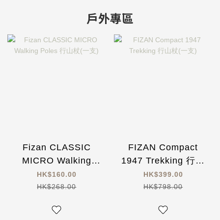
戶外專區
Fizan CLASSIC
FIZAN Compact
MICRO Walking
1947 Trekking 行山
Poles 行山杖(一支)
杖(一支)
HK$160.00
HK$399.00
HK$268.00
HK$798.00