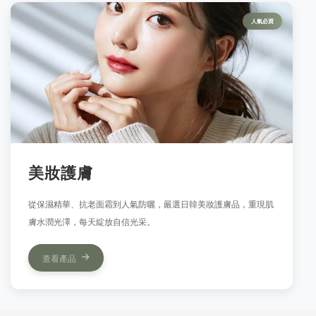
人氣必買
美妝護膚
從保濕精華、抗老面霜到人氣防曬，嚴選日韓美妝護膚品，重現肌
膚水潤光澤，每天綻放自信光采。
查看產品