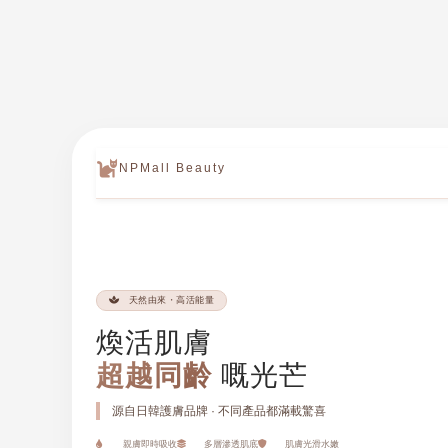
耳機
NPMall Beauty
天然由來・高活能量
煥活肌膚
超越同齡
嘅光芒
源自日韓護膚品牌 · 不同產品都滿載驚喜
親膚即時吸收
多層滲透肌底
肌膚光滑水嫩