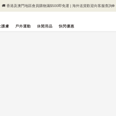
🚚 香港及澳門地區會員購物滿$500即免運 | 海外送貨歡迎向客服查詢🌐
💰新登記會員即送50購物金💰
💰新登記會員即送50購物金💰
士護膚
戶外運動
休閒用品
快閃優惠