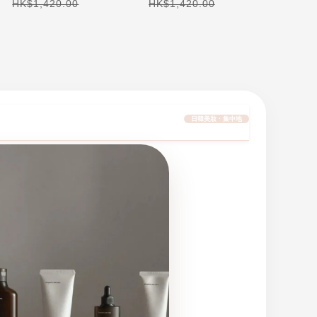
耳機
藍牙耳機
線耳機 (
HK$1,420.00
HK$1,420.00
HK$1,
日韓美妝 · 集中地