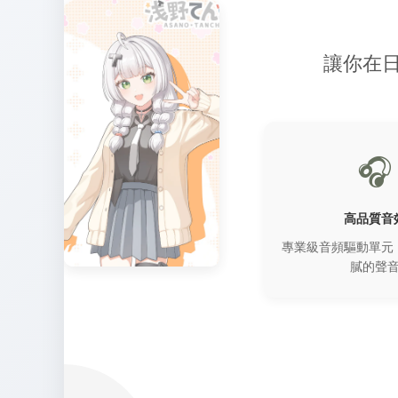
讓你在
🎧
高品質音
專業級音頻驅動單元
膩的聲