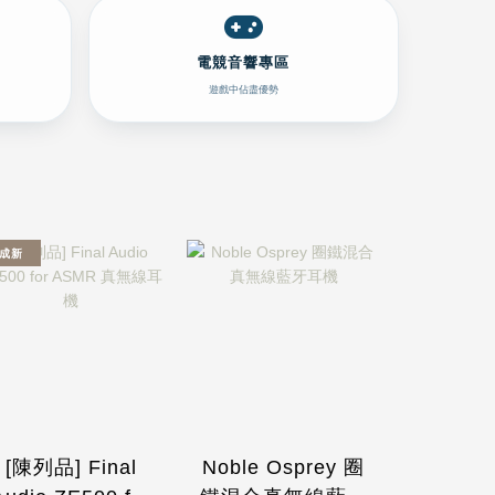
電競音響專區
遊戲中佔盡優勢
9成新
[陳列品] Final
Noble Osprey 圈
Tanchjim