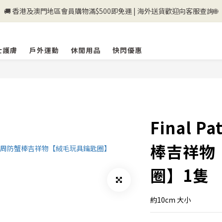
🚚 香港及澳門地區會員購物滿$500即免運 | 海外送貨歡迎向客服查詢🌐
💰新登記會員即送50購物金💰
💰新登記會員即送50購物金💰
士護膚
戶外運動
休閒用品
快閃優惠
Final P
棒吉祥物
圈】1隻
約10cm 大小