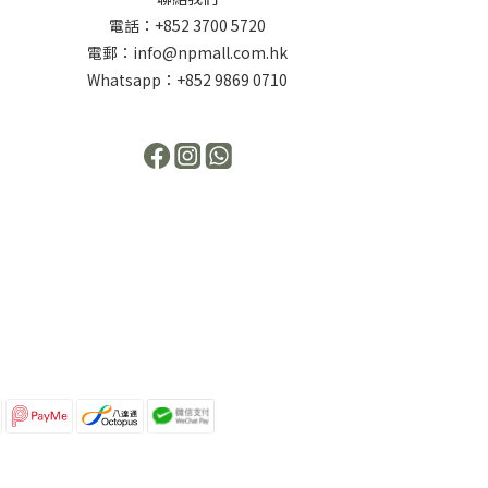
電話：+852 3700 5720
電郵：info@npmall.com.hk
Whatsapp：+852 9869 0710