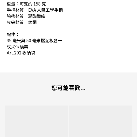
重量：每支約 158 克
手柄材質：EVA 人體工學手柄
腕帶材質：聚酯纖維
杖尖材質：鎢鋼
配件：
35 毫米與 50 毫米擋泥板各一
杖尖保護套
Art.202 收納袋
您可能喜歡...