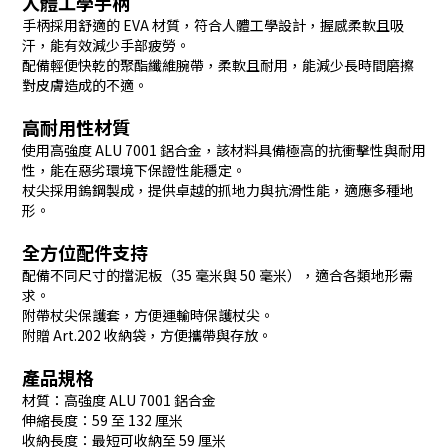
人體工學手柄
手柄採用舒適的 EVA 材質，符合人體工學設計，握感柔軟且吸
汗，能有效減少手部疲勞。
配備輕便快乾的聚酯纖維腕帶，柔軟且耐用，能減少長時間磨擦
對皮膚造成的不適。
高耐用性材質
使用高強度 ALU 7001 鋁合金，該材料具備極高的抗衝擊性與耐用
性，能在惡劣環境下保證性能穩定。
杖尖採用鎢鋼製成，提供卓越的抓地力與抗滑性能，適應多種地
形。
全方位配件支持
配備不同尺寸的擋泥板（35 毫米與 50 毫米），適合各類地形需
求。
附帶杖尖保護套，方便運輸時保護杖尖。
附贈 Art.202 收納袋，方便攜帶與存放。
產品規格
材質：高強度 ALU 7001 鋁合金
伸縮長度：59 至 132 厘米
收納長度：最短可收納至 59 厘米