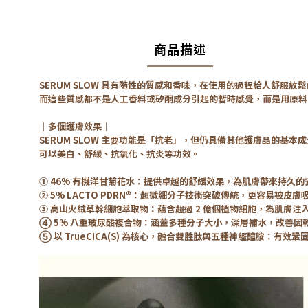
商品描述
SERUM SLOW 具有隨性的質感和香味，在使用的過程給人舒服放
而這些質感都不是人工香料或矽酮成分引起的暫時感覺，而是用原料的獨
｜
多個護膚效果
｜
SERUM SLOW 主要功能是「抗老」，但仍具備其他護膚品的基本
可以美白、舒緩、抗氧化、抗炎等功效。
➀ 46% 有機洋甘菊花水：提供卓越的舒緩效果，為肌膚帶來持久的
➁ 5% LACTO PDRN®：超微細分子技術突破傳統，更容易被
➂ 高山火絨草幹細胞萃取物：蘊含超過 2 億個植物細胞，為肌膚注
➃ 5% 八重玻尿酸複合物：涵蓋多種分子大小，深層補水，改善因
➄ 以 TrueCICA(S) 為核心，融合雙胜肽與五種神經醯胺：