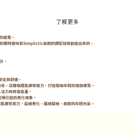
了解更多
鬆的感覺。
特香味和Simplistic長期的調配技術創造出來的。
成分，
安定與舒適。
皮膚吸收，深層喚醒肌膚修復力，打造緊緻年輕的理想膚質。
入活力與修復能量。
乾燥引起的老化現象。
有效鞏固肌膚防禦力，延緩老化，展現緊緻、柔韌的年輕光采。