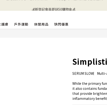
💰新登記會員即送50購物金💰
💰新登記會員即送50購物金💰
🚚 香港及澳門地區會員購物滿$500即免運 | 海外送貨歡迎向客服查詢🌐
士護膚
戶外運動
休閒用品
快閃優惠
💰新登記會員即送50購物金💰
Simplis
SERUM SLOW︳Multi-a
While the primary fu
it also contains fund
that provide brighten
inflammatory benefit