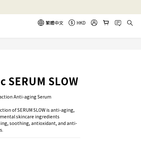
繁體中文
HKD
立即購買
tic SERUM SLOW
ction Anti-aging Serum
nction of SERUM SLOW is anti-aging,
amental skincare ingredients
ing, soothing, antioxidant, and anti-
s.