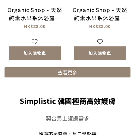
Organic Shop - 天然
Organic Shop - 天然
純素水果系沐浴露系
純素水果系沐浴露系
列 (舒壓・安眠)
列 (提亮・煥膚)
HK$88.00
HK$88.00
加入購物車
加入購物車
查看更多
Simplistic 韓國極簡高效護膚
契合男士護膚需求
「護膚不是奇蹟，是日常堅持」