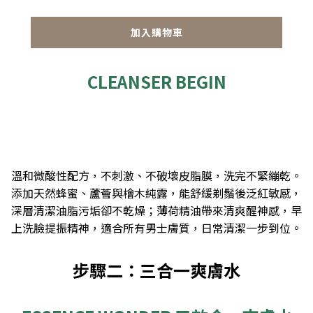
加入購物車
CLEANSER BEGIN
日常清潔洗面啫喱
溫和微酸性配方，不刺激、不破壞皮脂膜，洗完不緊繃乾。
添加天然蜂蜜、蘆薈與檜木純露，能舒緩剃鬚後泛紅敏感，
深層清潔油脂污垢卻不乾燥；薄荷精油帶來清爽醒神感，早
上洗臉提振精神，適合所有男士膚質，日常清潔一步到位。
步驟二：三合一爽膚水