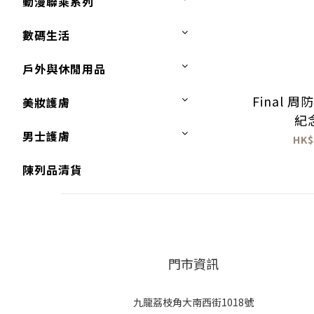
動漫聯乘系列
數碼生活
戶外與休閒用品
Final 周防
美妝護膚
紀
男士護膚
HK$
陳列品清貨
門市資訊
九龍荔枝角大南西街1018號