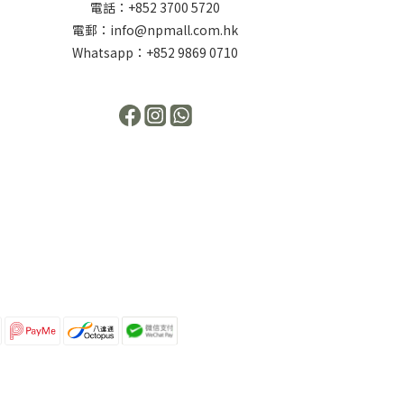
電話：+852 3700 5720
電郵：info@npmall.com.hk
Whatsapp：+852 9869 0710