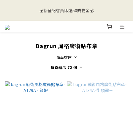
💰新登記會員即送50購物金💰
💰新登記會員即送50購物金💰
🚚 香港及澳門地區會員購物滿$500即免運 | 海外送貨歡迎向客服
查詢🌐
Bagrun 風格魔術貼布章
💰新登記會員即送50購物金💰
商品排序
每頁顯示 72 個