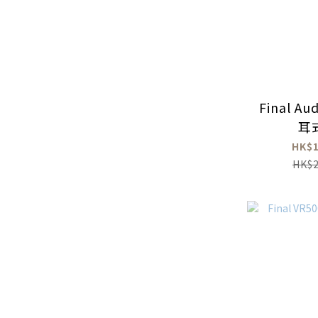
Final Au
耳
HK$1
HK$2