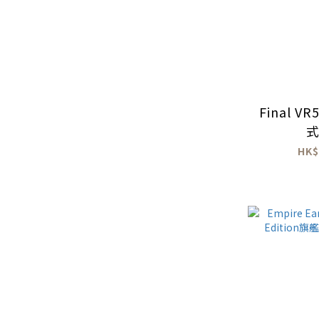
Final V
HK$