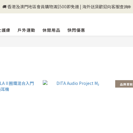
🚚 香港及澳門地區會員購物滿$500即免運 | 海外送貨歡迎向客服查詢🌐
💰新登記會員即送50購物金💰
💰新登記會員即送50購物金💰
士護膚
戶外運動
休閒用品
快閃優惠
品牌首款