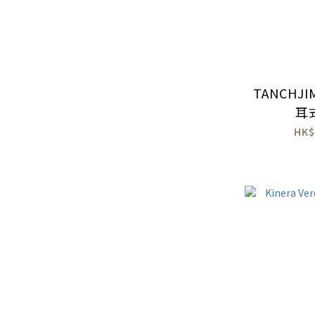
TANCHJIM
耳
HK$