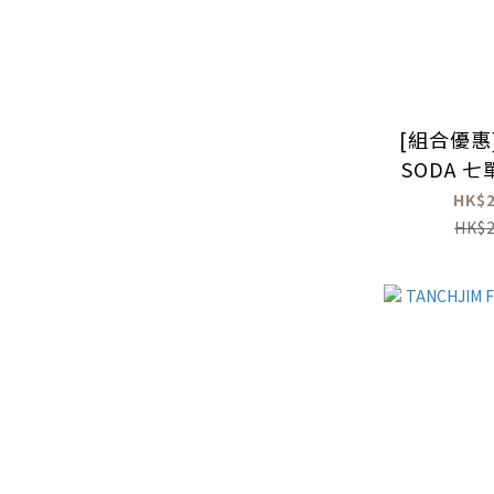
[組合優惠]
SODA 
式耳機 X D
HK$2
高性能解碼 
HK$2