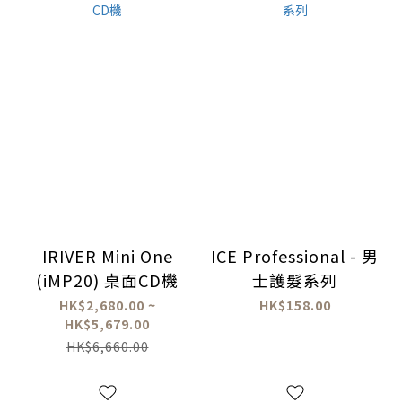
IRIVER Mini One
ICE Professional - 男
(iMP20) 桌面CD機
士護髮系列
HK$2,680.00 ~
HK$158.00
HK$5,679.00
HK$6,660.00