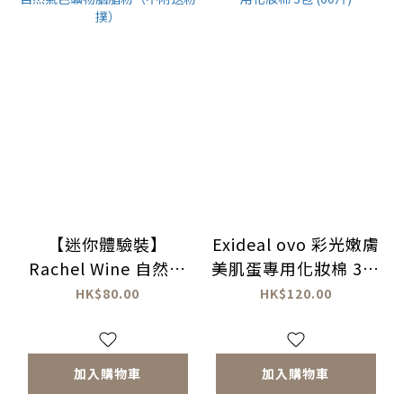
【迷你體驗裝】
Exideal ovo 彩光嫩膚
Rachel Wine 自然氣
美肌蛋專用化妝棉 3包
色礦物胭脂粉（不附送
(60片)
HK$80.00
HK$120.00
粉撲）
加入購物車
加入購物車