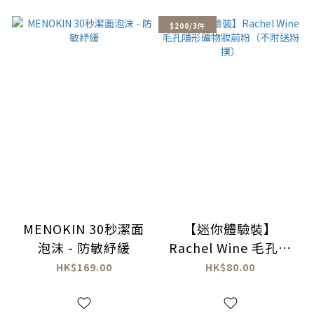
$200/3件
MENOKIN 30秒潔面
【迷你體驗裝】
泡沫 - 防敏紓緩
Rachel Wine 毛孔隱
形礦物妝前粉（不附送
HK$169.00
HK$80.00
粉撲）