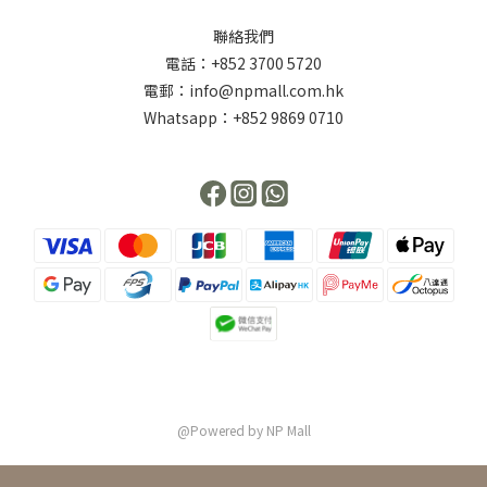
聯絡我們
電話：+852 3700 5720
電郵：info@npmall.com.hk
Whatsapp：+852 9869 0710
@Powered by NP Mall