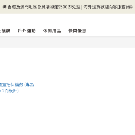
🚚 香港及澳門地區會員購物滿$500即免運 | 海外送貨歡迎向客服查詢🌐
💰新登記會員即送50購物金💰
💰新登記會員即送50購物金💰
士護膚
戶外運動
休閒用品
快閃優惠