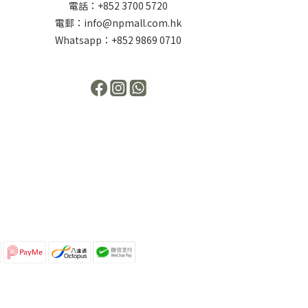
電話：+852 3700 5720
電郵：info@npmall.com.hk
Whatsapp：+852 9869 0710