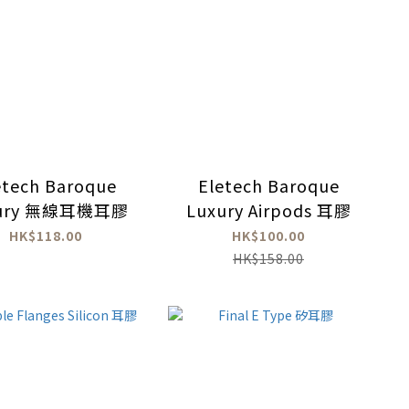
etech Baroque
Eletech Baroque
xury 無線耳機耳膠
Luxury Airpods 耳膠
HK$118.00
HK$100.00
HK$158.00