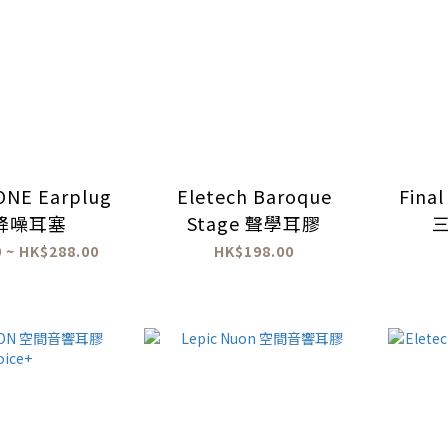
ONE Earplug
Eletech Baroque
Fina
降噪耳塞
Stage 聲學耳膠
 ~ HK$288.00
HK$198.00