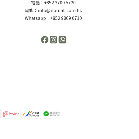
電話：+852 3700 5720
電郵：info@npmall.com.hk
Whatsapp：+852 9869 0710