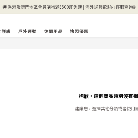
🚚 香港及澳門地區會員購物滿$500即免運 | 海外送貨歡迎向客服查詢🌐
💰新登記會員即送50購物金💰
💰新登記會員即送50購物金💰
士護膚
戶外運動
休閒用品
快閃優惠
抱歉，這個商品類別沒有相
建議您，選擇其他分類或者使用