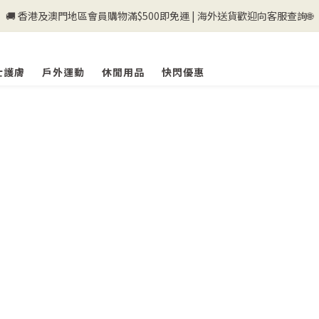
🚚 香港及澳門地區會員購物滿$500即免運 | 海外送貨歡迎向客服查詢🌐
💰新登記會員即送50購物金💰
💰新登記會員即送50購物金💰
士護膚
戶外運動
休閒用品
快閃優惠