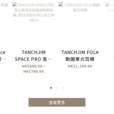
ace
TANCHJIM
TANCHJIM FOLA
解碼
SPACE PRO 雪之
動圈單元耳機
華限定版隨身解
G
HK$698.00 ~
HK$1,280.00
HK$798.00
碼耳擴 (附送淺野
天琪人型立牌+香
卡)
查看更多