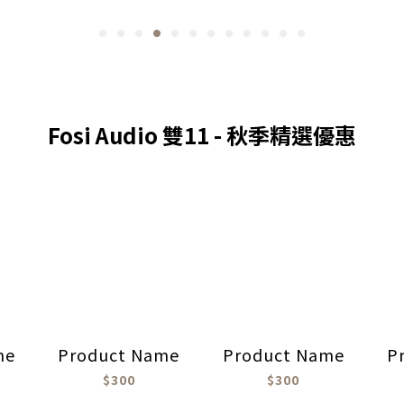
Fosi Audio 雙11 - 秋季精選優惠
me
Product Name
Product Name
P
$300
$300