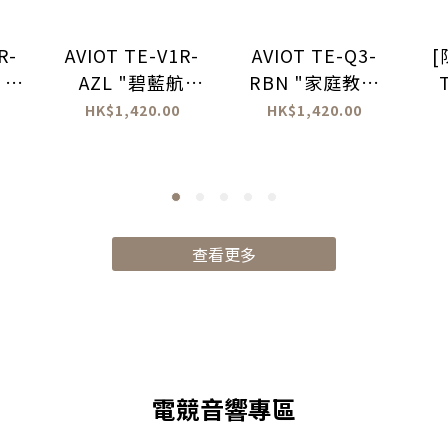
R-
AVIOT TE-V1R-
AVIOT TE-Q3-
[
 真
AZL "碧藍航
RBN "家庭教師
線"系列 真無線耳
REBORN" 真無
"
HK$1,420.00
HK$1,420.00
機
線耳機
查看更多
電競音響專區