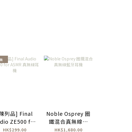
成新
陳列品] Final
Noble Osprey 圈
Kinera Sylv
dio ZE500 for
鐵混合真無線藍
爾維
SMR 真無線耳
牙耳機
HK$299.00
HK$1,680.00
HK$1,199.