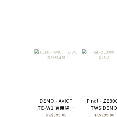
DEMO - AVIOT
Final - ZE80
TE-W1 真無線耳
TWS DEM
機
HK$399.00
HK$399.00