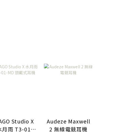
 Type-C轉換插
頭
AGO Studio X
Audeze Maxwell
Tago Studi
月雨 T3-01-
2 無線電競耳機
01 頭戴式