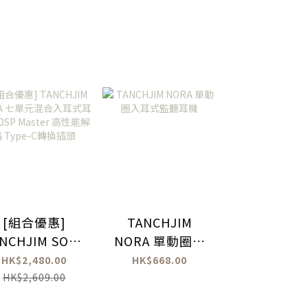
[組合優惠]
TANCHJIM
TRI i3 MK
NCHJIM SODA
NORA 單動圈入
合三單元入
七單元混合入耳
耳式監聽耳機
耳機
HK$2,480.00
HK$668.00
HK$1,590.
式耳機 X DSP
HK$2,609.00
aster 高性能解