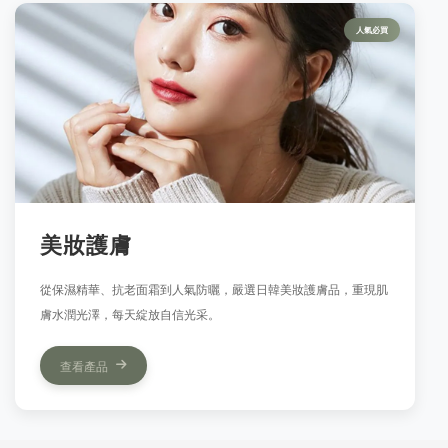
人氣必買
美妝護膚
從保濕精華、抗老面霜到人氣防曬，嚴選日韓美妝護膚品，重現肌
膚水潤光澤，每天綻放自信光采。
查看產品