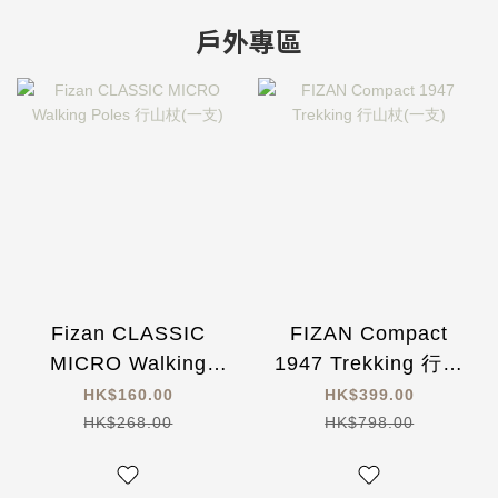
戶外專區
Fizan CLASSIC
FIZAN Compact
MICRO Walking
1947 Trekking 行山
Poles 行山杖(一支)
杖(一支)
HK$160.00
HK$399.00
HK$268.00
HK$798.00