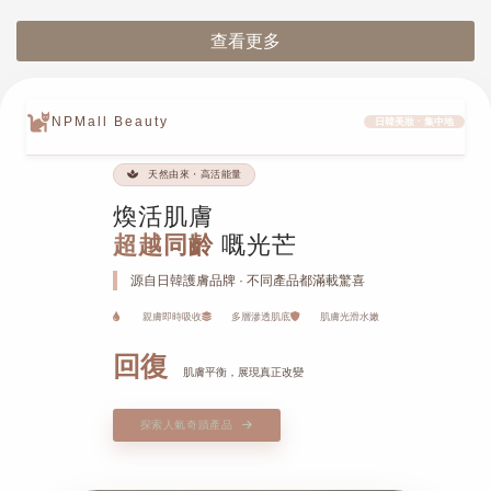
查看更多
NPMall Beauty
日韓美妝 · 集中地
天然由來・高活能量
煥活肌膚
超越同齡
嘅光芒
源自日韓護膚品牌 · 不同產品都滿載驚喜
親膚即時吸收
多層滲透肌底
肌膚光滑水嫩
回復
肌膚平衡，展現真正改變
探索人氣奇蹟產品