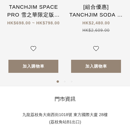
TANCHJIM SPACE
[組合優惠]
PRO 雪之華限定版隨
TANCHJIM SODA 七
身解碼耳擴 (附送淺野
單元混合入耳式耳機
HK$698.00 ~ HK$798.00
HK$2,480.00
天琪人型立牌+香卡)
X DSP Master 高性
HK$2,609.00
能解碼 Type-C轉換插
頭
加入購物車
加入購物車
門市資訊
九龍荔枝角大南西街1018號 東方國際大廈 28樓
(荔枝角站B1出口)