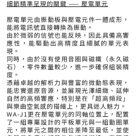
細節精準呈現的關鍵 ——
壓電單元
壓電單元由振動板與壓電元件一體成形，
能將電訊號直接轉換為振動。
由於微弱的信號也能反映，因此具備高響
應性，能驅動出高精度且細膩的單元表
現。
同時，由於沒有使用音圈與磁鐵（永久磁
石），零件數量較少，進一步確保組裝精
度。
憑藉卓越的解析力與豐富的微動態表現，
能忠實還原音源，並展現光澤細緻、延伸
自然的高頻響應，特別是在「超高頻段」
與樂曲空氣感的描繪上，更具迷人魅力。
WA-J1更在壓電單元的同軸位置上，配置
了一組專屬設計的平板單元與一組動圈單
元，將單元之間的相位差降至最低，並使