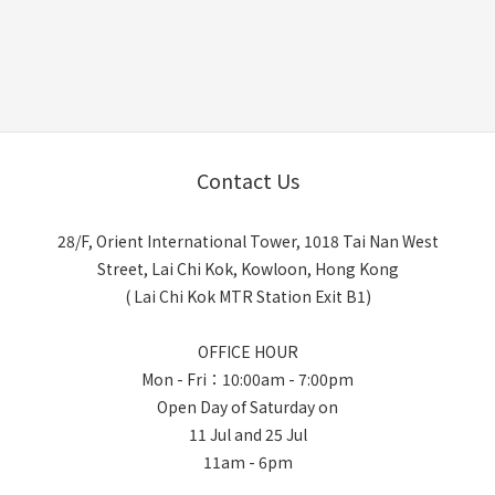
Contact Us
28/F, Orient International Tower, 1018 Tai Nan West
Street, Lai Chi Kok, Kowloon, Hong Kong
( Lai Chi Kok MTR Station Exit B1)
OFFICE HOUR
Mon - Fri：10:00am - 7:00pm
Open Day of Saturday on
11 Jul and 25 Jul
11am - 6pm