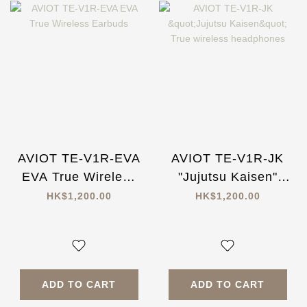
AVIOT TE-V1R-EVA
AVIOT TE-V1R-JK
EVA True Wireless
"Jujutsu Kaisen"
Earbuds
True wireless
HK$1,200.00
HK$1,200.00
headphones
ADD TO CART
ADD TO CART