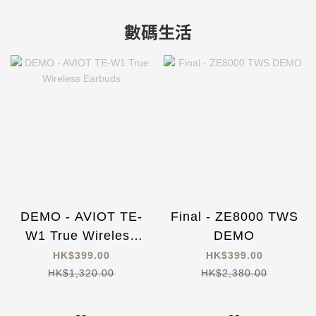
數碼生活
DEMO - AVIOT TE-
Final - ZE8000 TWS
W1 True Wireless
DEMO
Earbuds
HK$399.00
HK$399.00
HK$1,320.00
HK$2,380.00