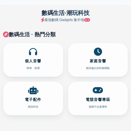
數碼生活·潮玩科技
最強數碼 Gadgets 集中地
數碼生活 · 熱門分類
個人音響
家庭音響
降噪 · 靚聲
無與倫比的聆聽體驗
電子配件
電競音響專區
潮流科技
遊戲中佔盡優勢