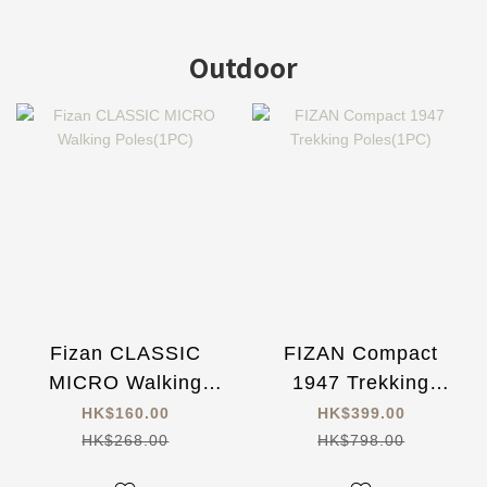
Outdoor
Fizan CLASSIC
FIZAN Compact
MICRO Walking
1947 Trekking
Poles(1PC)
Poles(1PC)
HK$160.00
HK$399.00
HK$268.00
HK$798.00