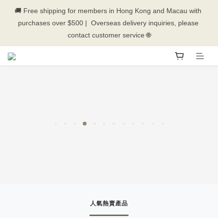
🚚 Free shipping for members in Hong Kong and Macau with 
purchases over $500 |  Overseas delivery inquiries, please 
💰New registered members will get 50 shopping credits💰
contact customer service 🌐
💰New registered members will get 50 shopping credits💰
人氣熱賣產品