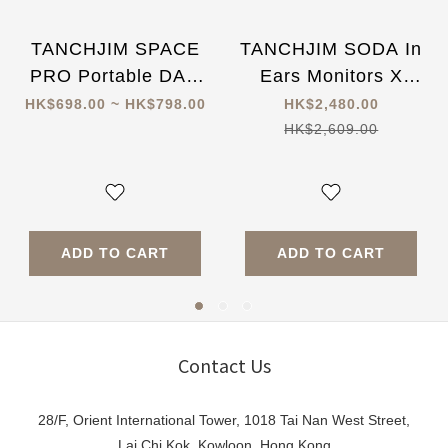
TANCHJIM SPACE
TANCHJIM SODA In
PRO Portable DAC
Ears Monitors X
AMP Asano-Tanch
DSP Master
HK$698.00 ~ HK$798.00
HK$2,480.00
HK$2,609.00
ADD TO CART
ADD TO CART
Contact Us
28/F, Orient International Tower, 1018 Tai Nan West Street,
Lai Chi Kok, Kowloon, Hong Kong