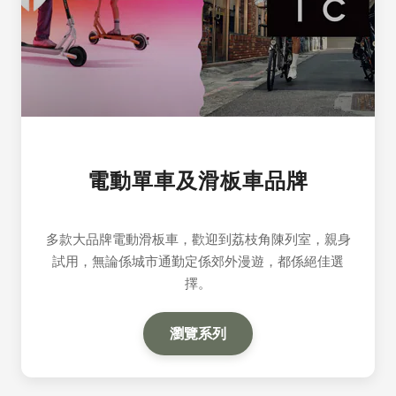
電動單車及滑板車品牌
多款大品牌電動滑板車，歡迎到荔枝角陳列室，親身
試用，無論係城市通勤定係郊外漫遊，都係絕佳選
擇。
瀏覽系列