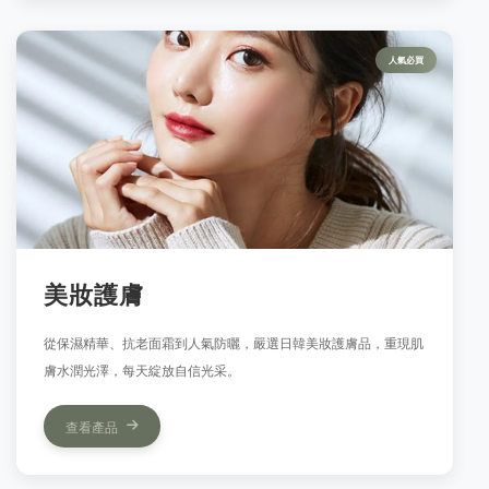
人氣必買
美妝護膚
從保濕精華、抗老面霜到人氣防曬，嚴選日韓美妝護膚品，重現肌
膚水潤光澤，每天綻放自信光采。
查看產品