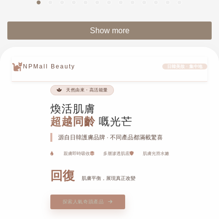
Show more
NPMall Beauty
日韓美妝 · 集中地
天然由來・高活能量
煥活肌膚
超越同齡
嘅光芒
源自日韓護膚品牌 · 不同產品都滿載驚喜
親膚即時吸收
多層滲透肌底
肌膚光滑水嫩
回復
肌膚平衡，展現真正改變
探索人氣奇蹟產品