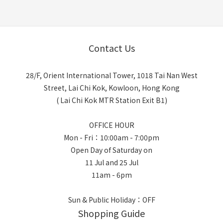
Contact Us
28/F, Orient International Tower, 1018 Tai Nan West
Street, Lai Chi Kok, Kowloon, Hong Kong
( Lai Chi Kok MTR Station Exit B1)
OFFICE HOUR
Mon - Fri：10:00am - 7:00pm
Open Day of Saturday on
11 Jul and 25 Jul
11am - 6pm
Sun & Public Holiday：OFF
Shopping Guide