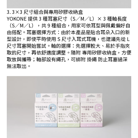
3. 3×3 尺寸組合與專用矽膠收納盒
YOKONE 提供 3 種耳塞尺寸（S／M／L）× 3 種軸長度
（S／M／L），共 9 種組合，用家可依耳型與佩戴偏好自
由搭配。耳塞選擇方式：由於本產品是貼合耳朵入口的新
型設計，即使平時使用 S 尺寸入耳式耳機，也建議先從 L
尺寸耳塞開始嘗試。軸的選擇：先選擇較大、易於手指夾
取的尺寸，再依舒適度調整。隨附 專用矽膠收納盒，方便
取放與攜帶；軸部設有繩孔，可綁附 掛繩 防止耳塞過深
無法取出。