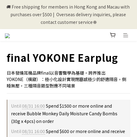
contact customer service 🌐
💰New registered members will get 50 shopping credits💰
💰New registered members will get 50 shopping credits💰
final YOKONE Earplug
日本發燒耳機品牌final以音響聲學為基礎，跨界推出
YOKONE（橫寢）：極小化設計實現閉塞感極少的舒適隔音，側
睡無壓，三種隔音類型對應不同場景
Until
08/31 16:00
Spend $1500 or more online and
receive Bubble Monkey Daily Moisture Candy Bombs
(30g x 4pcs) on order
Until
08/31 16:00
Spend $600 or more online and receive