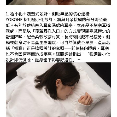
1. 極小化＋覆蓋式設計・側睡無壓的核心結構
YOKONE 採用極小化設計，將與耳朵接觸的部分降至最
低。有別於傳統塞入耳道深處的耳塞，本產品不堵塞耳道
深處，而是以「覆蓋耳孔入口」的方式實現閉塞感極少的
舒適降噪。配合柔軟矽膠材質，長時間佩戴不易疲勞，側
躺或翻身時不易產生壓迫感，可自然佩戴至早晨。產品名
稱「橫寢」正是這種設計的寫照——即使橫向睡眠，耳塞
也不會因擠壓而造成疼痛。媒體評論指出：「強調最小化
設計即便側睡、翻身也不影響舒適性」。