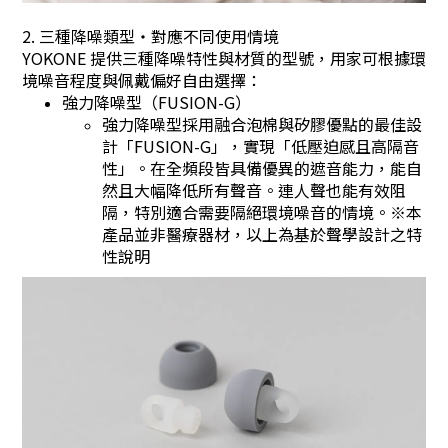
2. 三種降噪類型・對應不同使用情境
YOKONE 提供三種降噪特性與材質的型號，用家可根據環
境噪音程度與佩戴偏好自由選擇：
強力降噪型（FUSION-G）
強力降噪型採用融合泡棉與矽膠優點的最佳設
計「FUSION-G」，實現「低壓迫感且高隔音
性」。在全頻段皆具備優異的遮音能力，能自
然且大幅降低所有聲音。連人聲也能有效阻
隔，特別適合需要隔絕環境噪音的情境。※本
產品並非醫療器材，以上為基於聲學設計之特
性說明