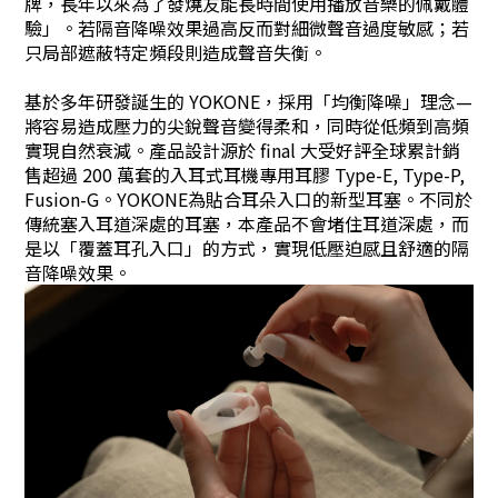
牌，長年以來為了發燒友能長時間使用播放音樂的佩戴體
驗」。若隔音降噪效果過高反而對細微聲音過度敏感；若
只局部遮蔽特定頻段則造成聲音失衡。
基於多年研發誕生的 YOKONE，採用「均衡降噪」理念—
將容易造成壓力的尖銳聲音變得柔和，同時從低頻到高頻
實現自然衰減。產品設計源於 final 大受好評全球累計銷
售超過 200 萬套的入耳式耳機專用耳膠 Type-E, Type-P,
Fusion-G。YOKONE為貼合耳朵入口的新型耳塞。不同於
傳統塞入耳道深處的耳塞，本產品不會堵住耳道深處，而
是以「覆蓋耳孔入口」的方式，實現低壓迫感且舒適的隔
音降噪效果。