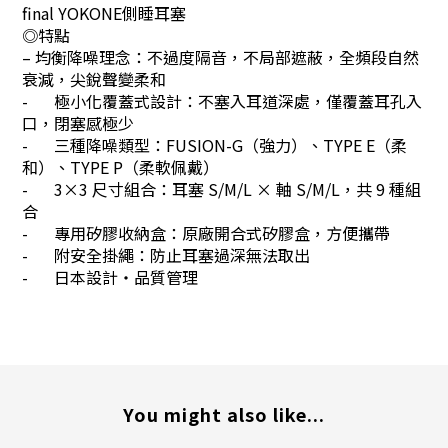
final YOKONE側睡耳塞
◎特點
– 均衡降噪理念：不過度隔音，不局部遮蔽，全頻段自然
衰減，尖銳聲變柔和
-
極小化覆蓋式設計：不塞入耳道深處，僅覆蓋耳孔入
口，閉塞感極少
-
三種降噪類型：FUSION-G（強力）、TYPE E（柔
和）、TYPE P（柔軟佩戴）
-
3×3 尺寸組合：耳塞 S/M/L × 軸 S/M/L，共 9 種組
合
-
專用矽膠收納盒：原廠開合式矽膠盒，方便攜帶
-
附安全掛繩：防止耳塞過深無法取出
-
日本設計・品質管理
You might also like...