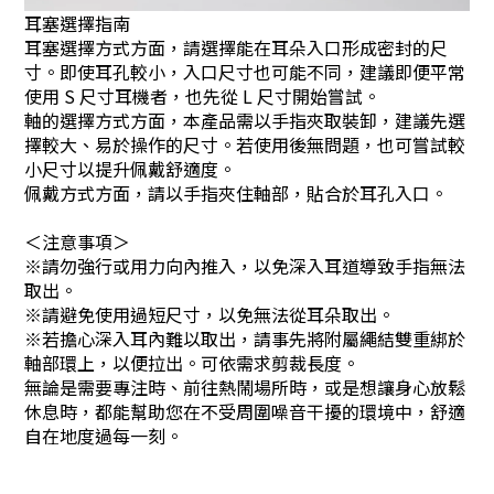
耳塞選擇指南
耳塞選擇方式方面，請選擇能在耳朵入口形成密封的尺
寸。即使耳孔較小，入口尺寸也可能不同，建議即便平常
使用 S 尺寸耳機者，也先從 L 尺寸開始嘗試。
軸的選擇方式方面，本產品需以手指夾取裝卸，建議先選
擇較大、易於操作的尺寸。若使用後無問題，也可嘗試較
小尺寸以提升佩戴舒適度。
佩戴方式方面，請以手指夾住軸部，貼合於耳孔入口。
＜注意事項＞
※請勿強行或用力向內推入，以免深入耳道導致手指無法
取出。
※請避免使用過短尺寸，以免無法從耳朵取出。
※若擔心深入耳內難以取出，請事先將附屬繩結雙重綁於
軸部環上，以便拉出。可依需求剪裁長度。
無論是需要專注時、前往熱鬧場所時，或是想讓身心放鬆
休息時，都能幫助您在不受周圍噪音干擾的環境中，舒適
自在地度過每一刻。