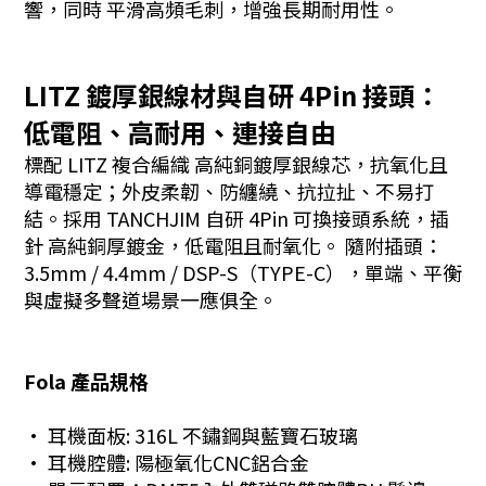
響，同時 平滑高頻毛刺，增強長期耐用性。
LITZ 鍍厚銀線材與自研 4Pin 接頭：
低電阻、高耐用、連接自由
標配 LITZ 複合編織 高純銅鍍厚銀線芯，抗氧化且
導電穩定；外皮柔韌、防纏繞、抗拉扯、不易打
結。採用 TANCHJIM 自研 4Pin 可換接頭系統，插
針 高純銅厚鍍金，低電阻且耐氧化。 隨附插頭：
3.5mm / 4.4mm / DSP-S（TYPE-C），單端、平衡
與虛擬多聲道場景一應俱全。
Fola 產品規格
· 耳機面板: 316L 不鏽鋼與藍寶石玻璃
· 耳機腔體: 陽極氧化CNC鋁合金