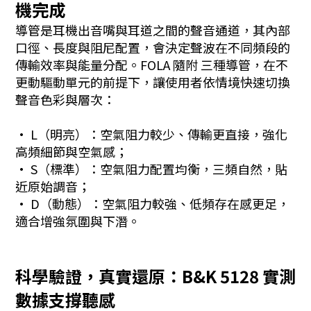
機完成
導管是耳機出音嘴與耳道之間的聲音通道，其內部
口徑、長度與阻尼配置，會決定聲波在不同頻段的
傳輸效率與能量分配。FOLA 隨附 三種導管，在不
更動驅動單元的前提下，讓使用者依情境快速切換
聲音色彩與層次：
· L（明亮）：空氣阻力較少、傳輸更直接，強化
高頻細節與空氣感；
· S（標準）：空氣阻力配置均衡，三頻自然，貼
近原始調音；
· D（動態）：空氣阻力較強、低頻存在感更足，
適合增強氛圍與下潛。
科學驗證，真實還原：B&K 5128 實測
數據支撐聽感