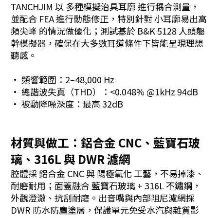
TANCHJIM 以 多種模擬治具耳廓 進行耦合測量，
並配合 FEA 進行動態修正，特別針對 小耳廓易出高
頻尖峰 的情況做優化；測試基於 B&K 5128 人頭軀
幹模擬器，確保在大多數耳道條件下皆能呈現理想
聽感。
· 頻響範圍：2–48,000 Hz
· 總諧波失真（THD）：<0.048% @1kHz 94dB
· 被動降噪深度：最高 32dB
材質與做工：鋁合金 CNC、藍寶石玻
璃、316L 與 DWR 濾網
腔體採 鋁合金 CNC 與 陽極氧化 工藝，不易掉漆、
耐磨耐用；面蓋融合 藍寶石玻璃 + 316L 不鏽鋼，
外觀澄澈、抗刮耐磨。出音嘴與內部阻尼濾網採
DWR 防水防塵塗層，保護單元免受水汽與雜質影