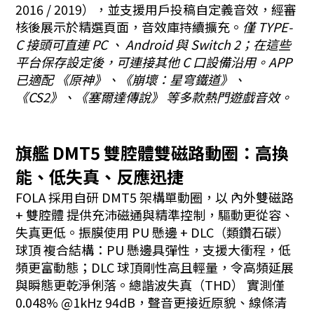
2016 / 2019），並支援用戶投稿自定義音效，經審
核後展示於精選頁面，音效庫持續擴充。
僅 TYPE-
C 接頭可直連 PC 、 Android 與 Switch 2；在這些
平台保存設定後，可連接其他 C 口設備沿用。APP
已適配 《原神》、《崩壞：星穹鐵道》、
《CS2》、《塞爾達傳說》 等多款熱門遊戲音效。
旗艦 DMT5 雙腔體雙磁路動圈：高換
能、低失真、反應迅捷
FOLA 採用自研 DMT5 架構單動圈，以 內外雙磁路
+ 雙腔體 提供充沛磁通與精準控制，驅動更從容、
失真更低。振膜使用 PU 懸邊 + DLC（類鑽石碳）
球頂 複合結構：PU 懸邊具彈性，支援大衝程，低
頻更富動態；DLC 球頂剛性高且輕量，令高頻延展
與瞬態更乾淨俐落。總諧波失真（THD） 實測僅
0.048% @1kHz 94dB，聲音更接近原貌、線條清