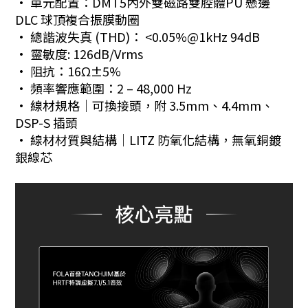
· 單元配置：DMT5內外雙磁路雙腔體PU 懸邊
DLC 球頂複合振膜動圈
· 總諧波失真 (THD)： <0.05%@1kHz 94dB
· 靈敏度: 126dB/Vrms
· 阻抗：16Ω±5%
· 頻率響應範圍：2 – 48,000 Hz
· 線材規格｜可換接頭，附 3.5mm、4.4mm、
DSP-S 插頭
· 線材材質與結構｜LITZ 防氧化結構，無氧銅鍍
銀線芯