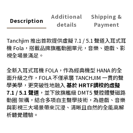
Additional
Shipping &
Description
details
Payment
Tanchjim 推出首款提供虛擬 7.1 / 5.1 聲道入耳式耳
機 Fola，搭載品牌旗艦動圈單元，音樂、遊戲、影
視全場景滿足。
全新入耳式耳機 FOLA，作為經典機型 HANA 的全
面升級之作，FOLA 不僅承襲 TANCHJIM 一貫的聲
學美學，更突破性地融入
基於 HRTF調校的虛擬
7.1 / 5.1 聲道
，並下放旗艦級 DMT5 雙腔體雙磁路
動圈 架構，結合多項自主聲學技術，為遊戲、音樂
與影視三大場景帶來沉浸、清晰且自然的全能高解
析聽覺體驗。