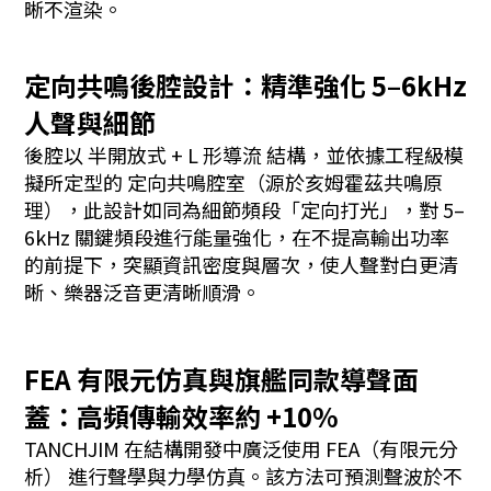
晰不渲染。
定向共鳴後腔設計：精準強化 5–6kHz
人聲與細節
後腔以 半開放式 + L 形導流 結構，並依據工程級模
擬所定型的 定向共鳴腔室（源於亥姆霍茲共鳴原
理），此設計如同為細節頻段「定向打光」，對 5–
6kHz 關鍵頻段進行能量強化，在不提高輸出功率
的前提下，突顯資訊密度與層次，使人聲對白更清
晰、樂器泛音更清晰順滑。
FEA 有限元仿真與旗艦同款導聲面
蓋：高頻傳輸效率約 +10%
TANCHJIM 在結構開發中廣泛使用 FEA（有限元分
析） 進行聲學與力學仿真。該方法可預測聲波於不