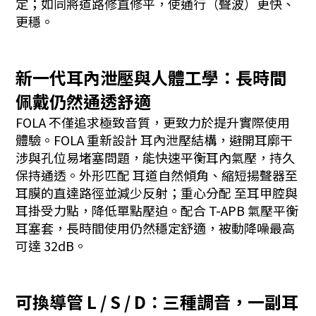
定；如同將道路修直修平，使通行（聲波）更快、
更穩。
新一代耳內泄壓與人體工學：長時間
佩戴仍然通透舒適
FOLA 不僅追求極致音質，更致力於提升實際使用
體驗。FOLA 重新設計 耳內泄壓結構，避開耳廓干
涉與孔位易堵塞問題，能快速平衡耳內氣壓，持久
保持通透。外形匹配 耳道自然傾角、縮短揚聲器至
耳膜的直達路徑並減少反射；重心分配 至耳甲腔與
耳掛受力點，降低單點壓迫。配合 T-APB 氣壓平衡
耳塞套，長時間使用仍然穩定舒適，被動降噪最高
可達 32dB。
可換導管 L / S / D：三種調音，一副耳