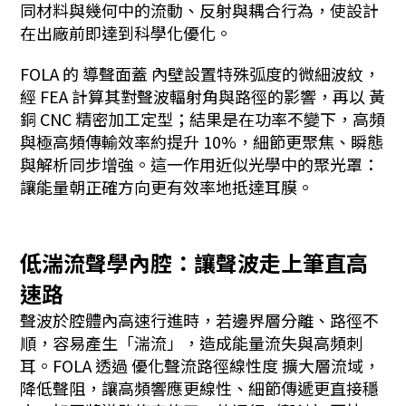
同材料與幾何中的流動、反射與耦合行為，使設計
在出廠前即達到科學化優化。
FOLA 的 導聲面蓋 內壁設置特殊弧度的微細波紋，
經 FEA 計算其對聲波輻射角與路徑的影響，再以 黃
銅 CNC 精密加工定型；結果是在功率不變下，高頻
與極高頻傳輸效率約提升 10%，細節更聚焦、瞬態
與解析同步增強。這一作用近似光學中的聚光罩：
讓能量朝正確方向更有效率地抵達耳膜。
低湍流聲學內腔：讓聲波走上筆直高
速路
聲波於腔體內高速行進時，若邊界層分離、路徑不
順，容易產生「湍流」，造成能量流失與高頻刺
耳。FOLA 透過 優化聲流路徑線性度 擴大層流域，
降低聲阻，讓高頻響應更線性、細節傳遞更直接穩