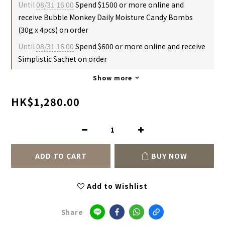
Until
08/31 16:00
Spend $1500 or more online and
receive Bubble Monkey Daily Moisture Candy Bombs
(30g x 4pcs) on order
Until
08/31 16:00
Spend $600 or more online and receive
Simplistic Sachet on order
Show more
HK$1,280.00
ADD TO CART
BUY NOW
Add to Wishlist
Share