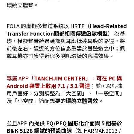
環繞立體聲。
FOLA 的虛擬多聲道系統以 HRTF（
Head-Related
Transfer Function頭部相關傳遞函數模型
） 為基
礎，模擬聲音繞過頭部與耳廓抵達耳膜的路徑，將
前後左右、遠近的方位信息重建於雙聲道之中；佩
戴耳機亦可獲得近似多喇叭環繞的臨場效果。
專屬 APP「
TANCHJIM CENTER
」，
可在 PC 與
Android 裝置上啟用 7.1 / 5.1 聲道
；並可以根據
用戶喜好，分別調整為「大空間」、「一般空間」
及「小空間」適配想要的
環繞立體聲效
。
並且APP 內提供
EQ/PEQ 圖形化介面與 5 組基於
B&K 5128 調試的預設曲線
（如 HARMAN2013 /