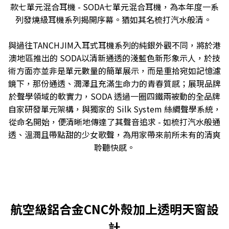
款七單元混合耳機 - SODA七單元混合耳機，為本年度一系
列發燒級耳機系列揭開序幕。猶如其名梳打汽水般清。
與過往TANCHJIM入耳式耳機系列的純銀外觀不同，將於港
澳地區推出的 SODA以清新通透的淺藍色新形象示人，於技
術方面亦並非是單元數量的簡單展示，而是重拾宛如記憶濾
鏡下，那份通透、潤澤且充滿生命力的青春質感；展現品牌
於聲學領域的軟實力，SODA 透過一圈四鐵兩被動的全品牌
自家研發單元架構，與獨家的 Silk System 絲綢聲學系統，
從命名開始，便清晰地傳達了其聲音追求 - 如梳打汽水般通
透、溫潤且帶點甜的少女歌聲，為用家帶來前所未有的清爽
聆聽快感。
航空級鋁合金CNC外殼加上透明天窗設
計