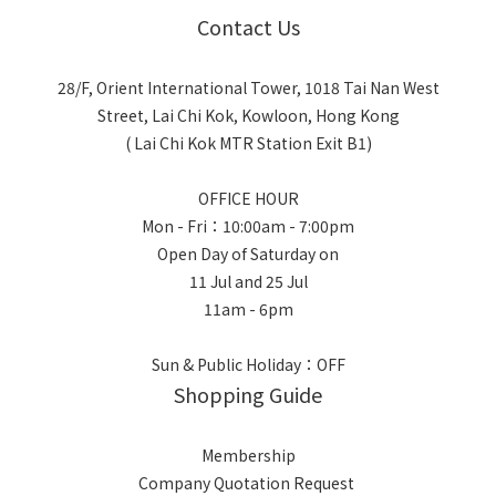
Contact Us
28/F, Orient International Tower, 1018 Tai Nan West
Street, Lai Chi Kok, Kowloon, Hong Kong
( Lai Chi Kok MTR Station Exit B1)
OFFICE HOUR
Mon - Fri：10:00am - 7:00pm
Open Day of Saturday on
11 Jul and 25 Jul
11am - 6pm
Sun & Public Holiday：OFF
Shopping Guide
Membership
Company Quotation Request