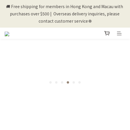
🚚 Free shipping for members in Hong Kong and Macau with 
💰New registered members will get 50 shopping credits💰
purchases over $500 |  Overseas delivery inquiries, please 
contact customer service 🌐
💰New registered members will get 50 shopping credits💰