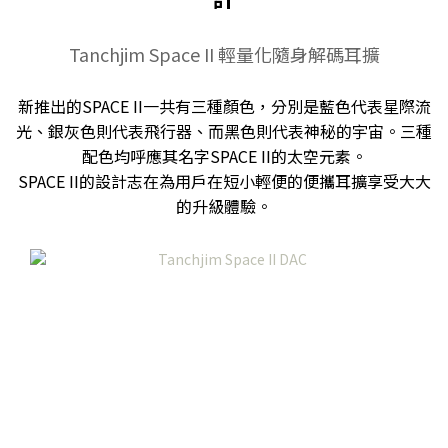
Tanchjim Space II 輕量化隨身解碼耳擴
新推出的SPACE II一共有三種顏色，分別是藍色代表星際流
光、銀灰色則代表飛行器、而黑色則代表神秘的宇宙。三種
配色均呼應其名字SPACE II的太空元素。
SPACE II的設計志在為用戶在短小輕便的便攜耳擴享受大大
的升級體驗。